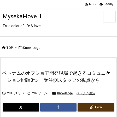

Feedly
RSS
Mysekai-love it

True color of life & love

メニュ

サイド


TOP
>
Knowledge

前へ

ベトナムのオフショア開発現場で起きるコミュニケ
次へ
ーション問題3つ ― 受注側スタッフの視点から

検索



2015/10/02
2026/03/25
Knowledge
,
ベトナム生活
Copy