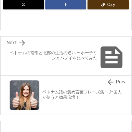
Copy

Next

ベトナムの南部と北部の生活の違い ― ホーチミ
ンとハノイを比べてみた

Prev
ベトナム語の褒め言葉フレーズ集 ― 外国人
が使うと効果倍増！