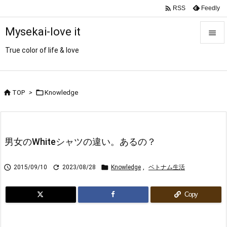

Feedly
RSS
Mysekai-love it

True color of life & love

メニュ

サイド


TOP
>
Knowledge

前へ

男女のWhiteシャツの違い。あるの？
次へ




2015/09/10
2023/08/28
Knowledge
,
ベトナム生活
検索
Copy