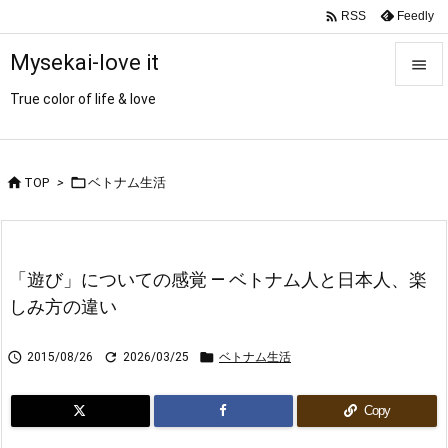

Feedly
RSS
Mysekai-love it

True color of life & love

メニュ

サイド


TOP
>
ベトナム生活

前へ

「遊び」についての感覚 ― ベトナム人と日本人、楽
次へ
しみ方の違い

検索



2015/08/26
2026/03/25
ベトナム生活
Copy